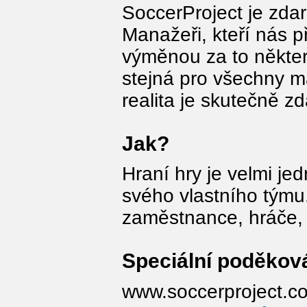
SoccerProject je zda
Manažeři, kteří nás p
výměnou za to někter
stejná pro všechny m
realita je skutečně z
Jak?
Hraní hry je velmi j
svého vlastního tým
zaměstnance, hráče, s
Speciální poděková
www.soccerproject.co