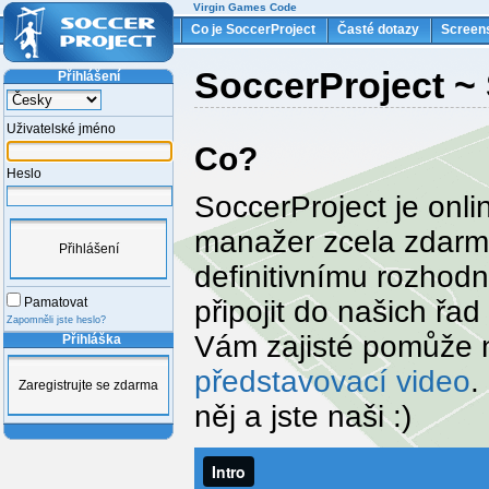
Virgin Games Code
Co je SoccerProject
Časté dotazy
Screen
SoccerProject ~ 
Přihlášení
Uživatelské jméno
Co?
Heslo
SoccerProject je onli
manažer zcela zdarm
Přihlášení
definitivnímu rozhodn
připojit do našich řad
Pamatovat
Zapomněli jste heslo?
Vám zajisté pomůže
Přihláška
představovací video
.
Zaregistrujte se zdarma
něj a jste naši :)